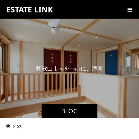
ESTATE LINK
和
歌
山
市
内
を
中
心
に
、
海
南
市
・
紀
BLOG
SK