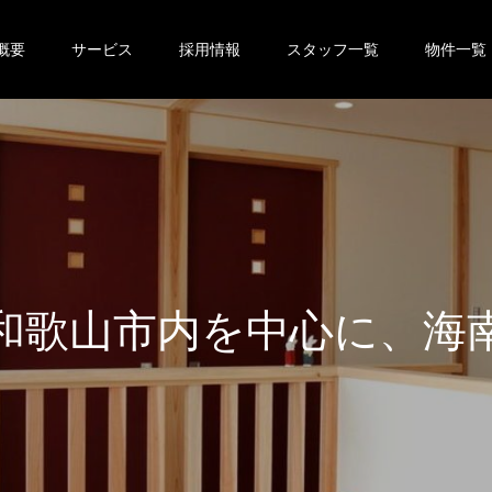
概要
サービス
採用情報
スタッフ一覧
物件一覧
市
内
を
中
心
に
、
海
南
市
・
紀