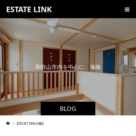
ESTATE LINK
和
歌
山
市
内
を
中
心
に
、
海
南
市
・
紀
BLOG
DSC01744小物2