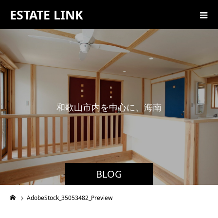
ESTATE LINK
和
歌
山
市
内
を
中
心
に
、
海
南
市
・
紀
BLOG
AdobeStock_35053482_Preview