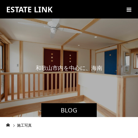
ESTATE LINK
和
歌
山
市
内
を
中
心
に
、
海
南
市
・
紀
BLOG
施工写真