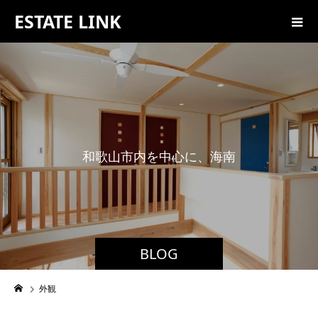
ESTATE LINK
和
歌
山
市
内
を
中
心
に
、
海
南
市
・
紀
BLOG
外観